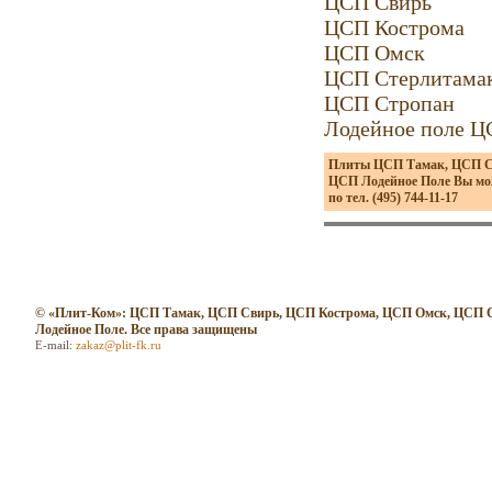
ЦСП Свирь
ЦСП Кострома
ЦСП Омск
ЦСП Стерлитама
ЦСП Стропан
Лодейное поле 
Плиты ЦСП Тамак, ЦСП Св
ЦСП Лодейное Поле Вы мож
по тел. (495) 744-11-17
© «Плит-Ком»: ЦСП Тамак, ЦСП Свирь, ЦСП Кострома, ЦСП Омск, ЦСП 
Лодейное Поле. Все права защищены
E-mail:
zakaz@plit-fk.ru