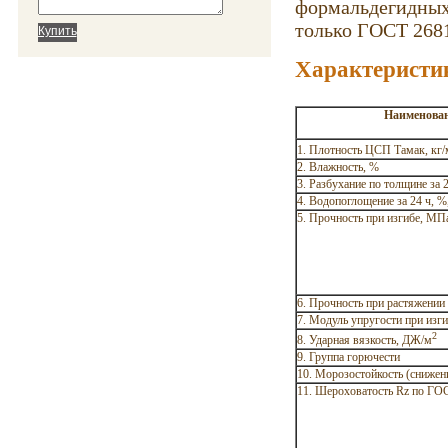
формальдегидных
только ГОСТ 2681
Характеристи
Наименован
1. Плотность ЦСП Тамак, кг/
2. Влажность, %
3. Разбухание по толщине за 2
4. Водопоглощение за 24 ч, %,
5. Прочность при изгибе, МПа
6. Прочность при растяжении
7. Модуль упругости при изги
2
8. Ударная вязкость, ДЖ/м
9. Группа горючести
10. Морозостойкость (снижени
11. Шероховатость Rz по ГОСТ