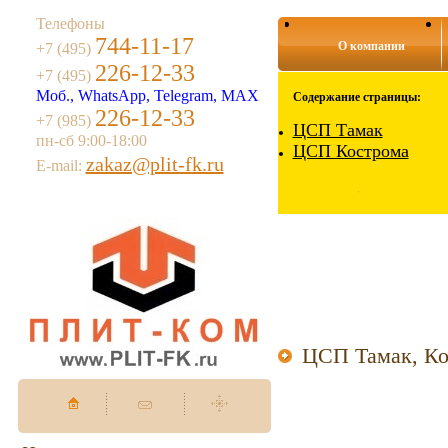
Телефоны
744-11-17
О компании
+7 (495)
226-12-33
+7 (495)
Моб., WhatsApp, Telegram, MAX
Содержание страницы:
226-12-33
+7 (985)
ЦСП Тамак
пн-сб 9:00-18:00
ЦСП Кострома
zakaz@plit-fk.ru
E-mail:
ЦСП Тамак, Ко