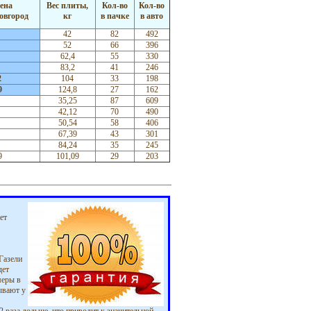
ена
Вес плиты,
Кол-во
Кол-во
овгород
кг
в пачке
в авто
42
82
492
52
66
396
62,4
55
330
83,2
41
246
2
104
33
198
9
124,8
27
162
35,25
87
609
42,12
70
490
50,54
58
406
67,39
43
301
84,24
35
245
9
101,09
29
203
ет
Газели
дет
меры в
ывают у