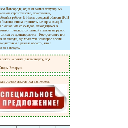
ем Новгороде, один из самых популярных
менном строительстве, практичный,
обный в работе. В Нижегородской области ЦСП
 большинством строительных организаций.
 в основном со складов, находящихся в
озятся транспортом разной степени загрузки.
возится от производителя - Костромского или
 на склады, где хранится некоторое время,
окупателям в разные области, что в
ни не выгодно.
заказ на почту (слева вверху, под
вирь, Беларусь.
ка готовых листов под давлением.