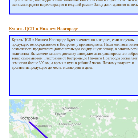
строительстве, благодаря новым экологическим свойствам и служат более чем в 
экономии средств на реставрацию и текущий ремент. Завод дает гарантию на вес
Купить ЦСП в Нижнем Новгороде
Купить ЦСП в Нижнем Новгороде будет значительно выгоднее, если получать
продукцию непосредственно в Костроме, у производителя. Наша компания имее
возможность предоставить дополнительную скидку к цене завода, в зависимости
количества. Вы можете заказать доставку заводским автотранспортом или забрат
товар самовывозом. Расстояние от Костромы до Нижнего Новгорода составляет
немногим болше 300 км, а время в пути в районе 5 часов. Поэтому получать и
доставлять продукцию до места, можно день в день.