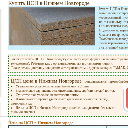
Купить ЦСП в Нижнем Новгороде
Купить ЦСП в Нижн
материалов в совре
универсальный и уд
плиты используются
Они поступают сюда
Подмосковье, перев
Сначала товар пере
Тамбовского заводов
затем перевозится п
значительной степе
Закажите плиты ЦСП в Нижегородскую область через форму слева или отправьте 
телефонами). Работаем как с организациями, так и с частными лицами.
Также делаем доставку заводским автотранспортом с других заводов: ТАМАК, С
ЦСП цена в Нижнем Новгороде
- дополнительная термообработ
Увеличение срока эксплуатации более чем в 2 раза.
Значительное улучшение теплоизоляционных свойств каждой плиты.
Существенное увеличение плотности плиты.
Плита намного крепче удержывает крепежные элементы: гвозди,
саморезы и т.д.
Цены на ЦСП в Нижнем Новгороде остались заводскими, без какого-
либо увеличения.
Цена на ЦСП в Нижнем Новгороде