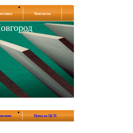
оставка
Контакты
овгород
исание
Цены на ЦСП