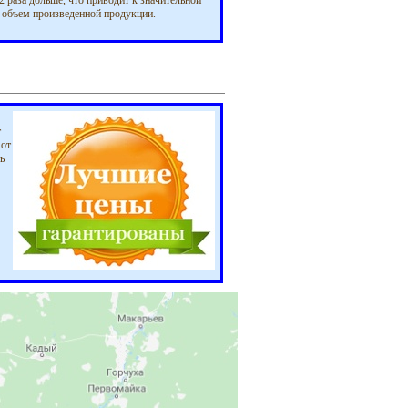
2 раза дольше, что приводит к значительной
ь объем произведенной продукции.
т
 от
ь