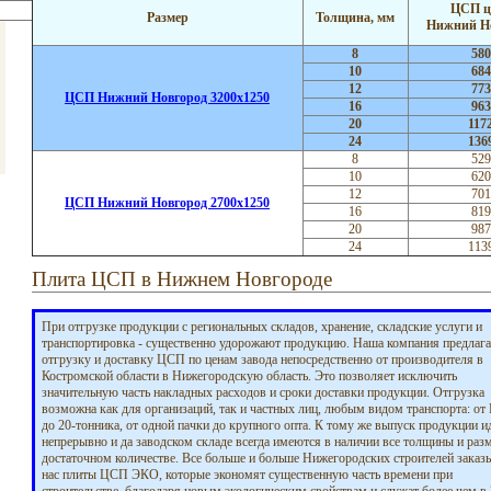
ЦСП ц
Размер
Толщина, мм
Нижний Н
8
580
10
684
12
773
ЦСП Нижний Новгород 3200х1250
16
963
20
117
24
136
8
529
10
620
12
701
ЦСП Нижний Новгород 2700х1250
16
819
20
987
24
113
Плита ЦСП в Нижнем Новгороде
При отгрузке продукции с региональных складов, хранение, складские услуги и
транспортировка - существенно удорожают продукцию. Наша компания предлага
отгрузку и доставку ЦСП по ценам завода непосредственно от производителя в
Костромской области в Нижегородскую область. Это позволяет исключить
значительную часть накладных расходов и сроки доставки продукции. Отгрузка
возможна как для организаций, так и частных лиц, любым видом транспорта: от 
до 20-тонника, от одной пачки до крупного опта. К тому же выпуск продукции и
непрерывно и да заводском складе всегда имеются в наличии все толщины и раз
достаточном количестве. Все больше и больше Нижегородских строителей заказ
нас плиты ЦСП ЭКО, которые экономят существенную часть времени при