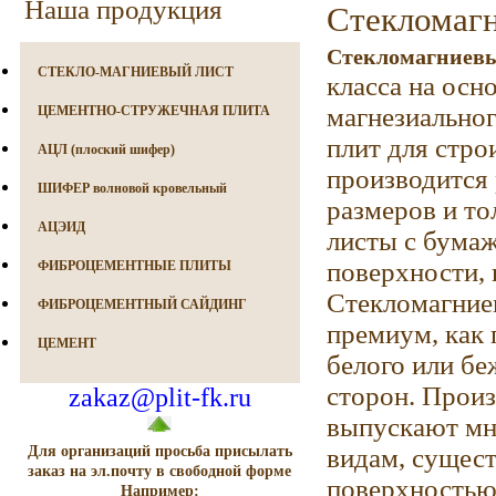
Наша продукция
Стекломагн
Стекломагниевы
СТЕКЛО-МАГНИЕВЫЙ ЛИСТ
класса на осн
магнезиальног
ЦЕМЕНТНО-СТРУЖЕЧНАЯ ПЛИТА
плит для стро
АЦЛ (плоский шифер)
производится
ШИФЕР волновой кровельный
размеров и то
АЦЭИД
листы с бума
поверхности, 
ФИБРОЦЕМЕНТНЫЕ ПЛИТЫ
Стекломагние
ФИБРОЦЕМЕНТНЫЙ САЙДИНГ
премиум, как 
ЦЕМЕНТ
белого или бе
сторон. Произ
zakaz@plit-fk.ru
выпускают мн
Для организаций просьба присылать
видам, сущест
заказ на эл.почту в свободной форме
поверхностью,
Например: