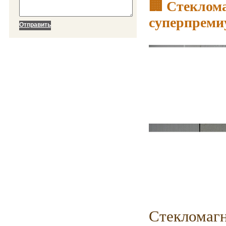
🏢 Стеклома
суперпреми
Стекломагн