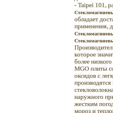
- Taipei 101, 
Стекломагниевы
обладает дост
применения, д
Стекломагниевы
Стекломагниевы
Производители
которое значи
более низкого 
MGO плиты сос
оксидов с лег
производятся
стекловолокна
наружного пр
жестким погод
мороз и тепл