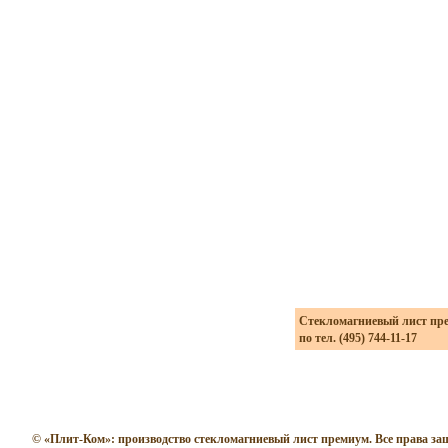
Стекломагниевый лист пре
по тел. (495) 744-11-17
© «Плит-Ком»: производство стекломагниевый лист премиум. Все права з