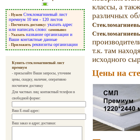
классы, а так
различных обл
Стекломагниевый лист
- Нужен
премиум 10 мм - 120 листов
Стекломагниевы
указать адрес
- Посчитать доставку:
или написать слово:
самовывоз
Стекломагниевы
название организации и
- Указать
Ваши контактные данные
производители
реквизиты организации
- Приложить
т.к. там нахо
исходного сыр
Купить стекломагниевый лист
премиум
Цены на ст
- присылайте Ваши запросы, уточним
цены, скидку, наличие, оперативно
посчитаем доставку
Для частных лиц: контактный телефон в
свободной форме:
Ваш E-mail адрес:
Ваш заказ и адрес доставки: