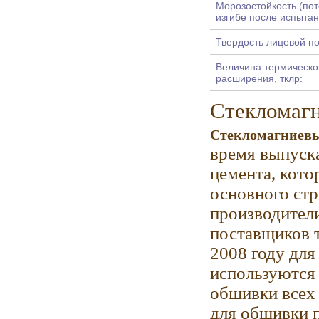
Морозостойкость (пот
изгибе после испытан
Твердость лицевой по
Величина термическо
расширения, тклр:
Стекломагн
Стекломагниевы
время выпуска
цемента, кото
основного стр
производител
поставщиков т
2008 году для
используются 
обшивки всех 
для обшивки п