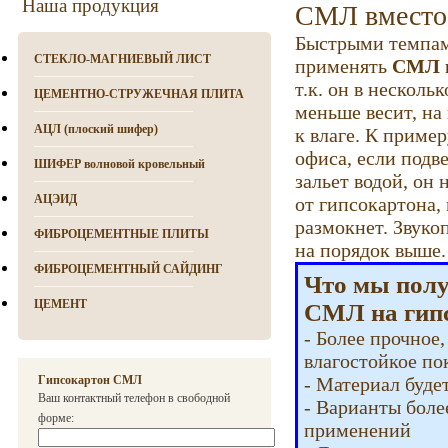
Наша продукция
СМЛ вместо 
Быстрыми темпам
СТЕКЛО-МАГНИЕВЫЙ ЛИСТ
применять
СМЛ в
т.к. он в нескольк
ЦЕМЕНТНО-СТРУЖЕЧНАЯ ПЛИТА
меньше весит, на
АЦЛ (плоский шифер)
к влаге. К приме
офиса, если подв
ШИФЕР волновой кровельный
зальет водой, он 
АЦЭИД
от гипсокартона,
размокнет. Звуко
ФИБРОЦЕМЕНТНЫЕ ПЛИТЫ
на порядок выше.
ФИБРОЦЕМЕНТНЫЙ САЙДИНГ
Что мы полу
ЦЕМЕНТ
СМЛ на гипс
- Более прочное,
влагостойкое по
Гипсокартон СМЛ
- Материал буде
Ваш контактный телефон в свободной
- Варианты боле
форме:
применений