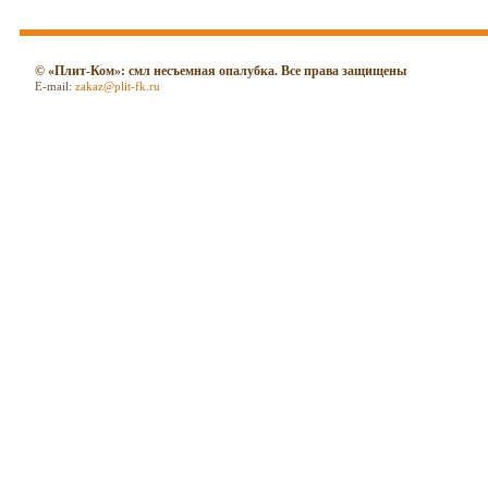
© «Плит-Ком»: смл несъемная опалубка. Все права защищены
E-mail:
zakaz@plit-fk.ru