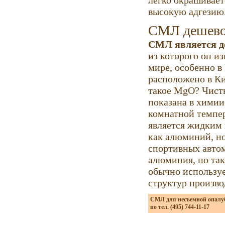
легко окрашивает
высокую адгезию
СМЛ дешев
СМЛ является 
из которого он и
мире, особенно в
расположено в Ки
такое MgO? Чисты
показана в химии
комнатной темпер
является жидким 
как алюминий, но
спортивных автом
алюминия, но так
обычно используе
структур произво
СМЛ для несъемной опалуб
по тел. (495) 744-11-17