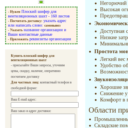
Негорючий 
Высокая ог
Плоский шифер для
- Нужен
Предотвращ
вентиляционных шахт - 160 листов
указать адрес
- Посчитать доставку:
Экономическ
или написать слово:
самовывоз
название организации и
- Указать
Доступная 
Ваши контактные данные
Низкие зат
реквизиты организации
- Приложить
Минимальны
Простота мо
Купить плоский шифер для
Легкий вес 
вентиляционных шахт
Удобство о
- присылайте Ваши запросы, уточним
Возможност
цены, скидку, наличие, оперативно
посчитаем доставку
Звукоизоляци
Для частных лиц:
контактный телефон в
Хорошие зв
свободной форме:
Снижение у
Комфорт в 
Ваш E-mail адрес:
Области пр
Ваш заказ и адрес доставки:
Промышленны
Складские по