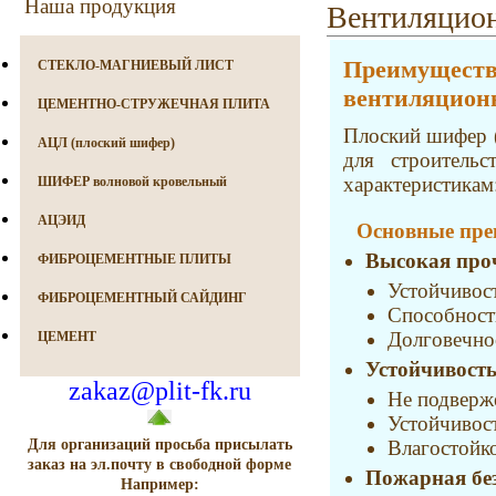
Наша продукция
Вентиляцион
Преимуществ
СТЕКЛО-МАГНИЕВЫЙ ЛИСТ
вентиляцион
ЦЕМЕНТНО-СТРУЖЕЧНАЯ ПЛИТА
Плоский шифер (
АЦЛ (плоский шифер)
для строитель
характеристикам
ШИФЕР волновой кровельный
АЦЭИД
Основные пре
Высокая про
ФИБРОЦЕМЕНТНЫЕ ПЛИТЫ
Устойчивос
ФИБРОЦЕМЕНТНЫЙ САЙДИНГ
Способност
Долговечно
ЦЕМЕНТ
Устойчивост
zakaz@plit-fk.ru
Не подверж
Устойчивост
Для организаций просьба присылать
Влагостойк
заказ на эл.почту в свободной форме
Пожарная без
Например: