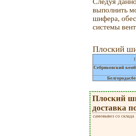
Следуя данно
выполнить м
шифера, обе
системы вент
Плоский ши
П
Себряковский комб
Белгородасб
Плоский ши
доставка п
самовывоз со склада