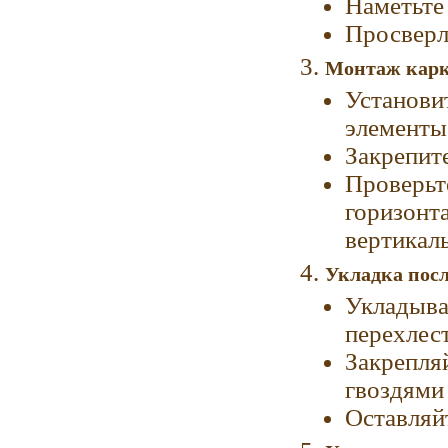
Наметьте
Просверл
Монтаж карк
Установи
элементы
Закрепит
Проверьт
горизонт
вертикал
Укладка пос
Укладыва
перехлес
Закрепля
гвоздями
Оставляй