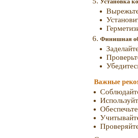
Установка к
Вырежьте
Установи
Герметиз
Финишная об
Заделайт
Проверьт
Убедитес
Важные реко
Соблюдайте
Используйт
Обеспечьте
Учитывайте
Проверяйте