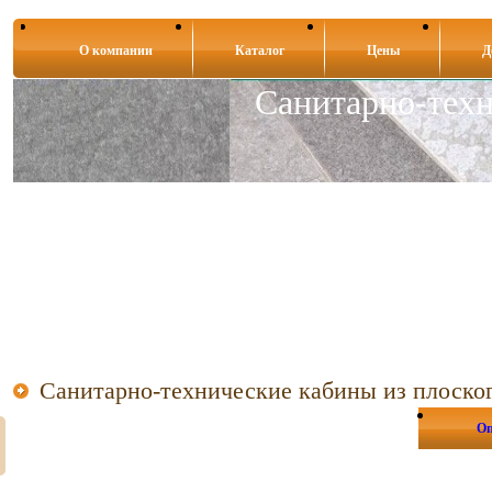
О компании
Каталог
Цены
Д
Санитарно-тех
Санитарно-технические кабины из плоско
Оп