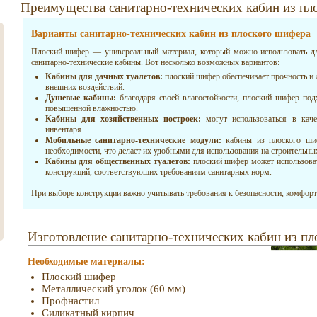
Преимущества санитарно-технических кабин из пл
Варианты санитарно-технических кабин из плоского шифера
Плоский шифер — универсальный материал, который можно использовать дл
санитарно-технические кабины. Вот несколько возможных вариантов:
Кабины для дачных туалетов:
плоский шифер обеспечивает прочность и 
внешних воздействий.
Душевые кабины:
благодаря своей влагостойкости, плоский шифер под
повышенной влажностью.
Кабины для хозяйственных построек:
могут использоваться в каче
инвентаря.
Мобильные санитарно-технические модули:
кабины из плоского ши
необходимости, что делает их удобными для использования на строительны
Кабины для общественных туалетов:
плоский шифер может использоват
конструкций, соответствующих требованиям санитарных норм.
При выборе конструкции важно учитывать требования к безопасности, комфорту
Изготовление санитарно-технических кабин из п
Необходимые материалы:
Плоский шифер
Металлический уголок (60 мм)
Профнастил
Силикатный кирпич