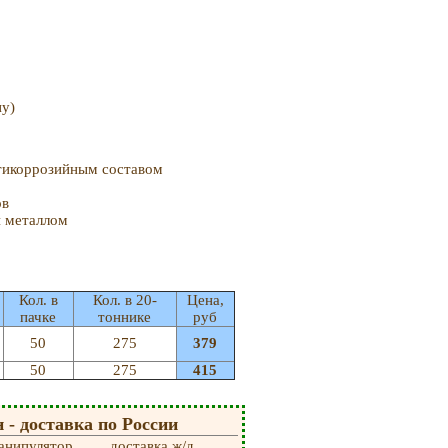
у)
тикоррозийным составом
ов
и металлом
Кол. в
Кол. в 20-
Цена,
пачке
тоннике
руб
50
275
379
50
275
415
- доставка по России
анипулятор
доставка ж/д