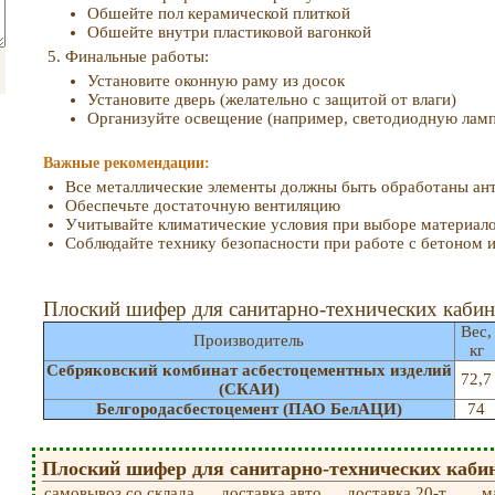
Обшейте пол керамической плиткой
Обшейте внутри пластиковой вагонкой
Финальные работы:
Установите оконную раму из досок
Установите дверь (желательно с защитой от влаги)
Организуйте освещение (например, светодиодную ламп
Важные рекомендации:
Все металлические элементы должны быть обработаны ан
Обеспечьте достаточную вентиляцию
Учитывайте климатические условия при выборе материал
Соблюдайте технику безопасности при работе с бетоном 
Плоский шифер для санитарно-технических кабин
Вес,
Производитель
кг
Себряковский комбинат асбестоцементных изделий
72,7
(СКАИ)
Белгородасбестоцемент (ПАО БелАЦИ)
74
Плоский шифер для санитарно-технических кабин 
самовывоз со склада
доставка авто
доставка 20-т
м