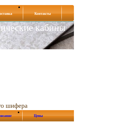
оставка
Контакты
нические кабины
го шифера
исание
Цены