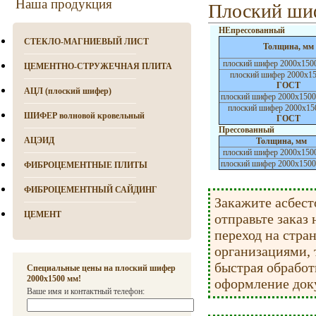
Наша продукция
Плоский ши
НЕпрессованный
СТЕКЛО-МАГНИЕВЫЙ ЛИСТ
Толщина, мм
плоский шифер 2000х150
ЦЕМЕНТНО-СТРУЖЕЧНАЯ ПЛИТА
плоский шифер 2000х1
ГОСТ
АЦЛ (плоский шифер)
плоский шифер 2000х150
плоский шифер 2000х15
ШИФЕР волновой кровельный
ГОСТ
Прессованный
АЦЭИД
Толщина, мм
плоский шифер 2000х150
плоский шифер 2000х1500
ФИБРОЦЕМЕНТНЫЕ ПЛИТЫ
ФИБРОЦЕМЕНТНЫЙ САЙДИНГ
Закажите асбест
ЦЕМЕНТ
отправьте заказ 
переход на стран
организациями, 
быстрая обработк
Специальные цены на плоский шифер
2000х1500 мм!
оформление доку
Ваше имя и контактный телефон: