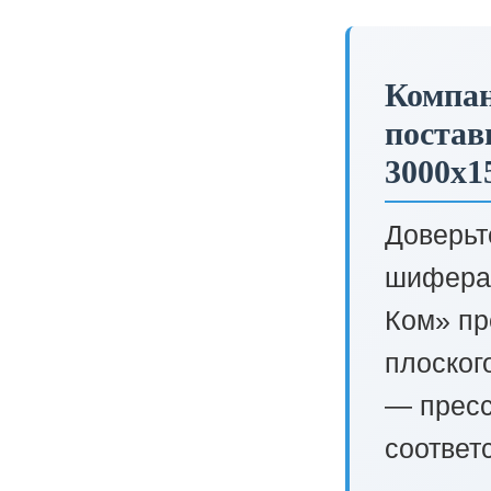
Компа
постав
3000х1
Доверьт
шифера 
Ком» пр
плоског
— пресс
соответ