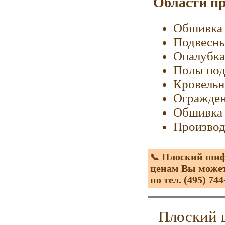
Области п
Обшивка 
Подвесны
Опалубка
Полы под
Кровельн
Огражде
Обшивка 
Производ
Плоский шифе
📞
ценам Вы может
по тел. (495) 744
Плоский 