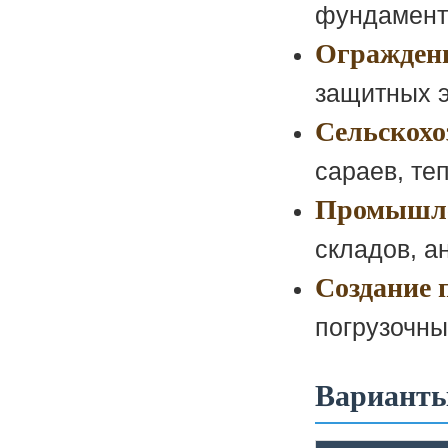
фундаменто
Огражден
защитных э
Сельскохо
сараев, теп
Промышле
складов, а
Создание 
погрузочны
Варианты