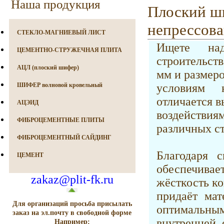
Наша продукция
Плоский ш
непрессов
СТЕКЛО-МАГНИЕВЫЙ ЛИСТ
Ищете на
ЦЕМЕНТНО-СТРУЖЕЧНАЯ ПЛИТА
строительст
АЦЛ (плоский шифер)
мм и размер
ШИФЕР волновой кровельный
условиям 
отличается 
АЦЭИД
воздействи
ФИБРОЦЕМЕНТНЫЕ ПЛИТЫ
различных ст
ФИБРОЦЕМЕНТНЫЙ САЙДИНГ
Благодаря 
ЦЕМЕНТ
обеспечива
zakaz@plit-fk.ru
жёсткость к
придаёт мат
Для организаций просьба присылать
оптимальным
заказ на эл.почту в свободной форме
внутренней 
Например: