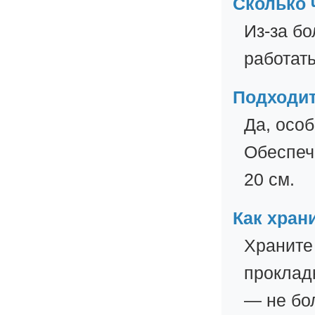
Сколько 
Из-за б
работать
Подходит
Да, осо
Обеспечь
20 см.
Как хран
Храните
проклад
— не бол