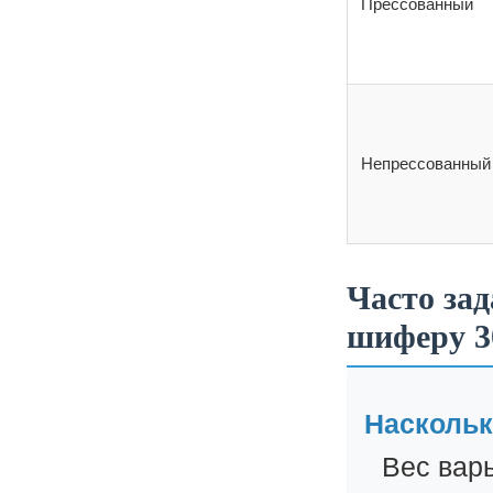
Прессованный
Непрессованный
Часто за
шиферу 3
Наскольк
Вес варь