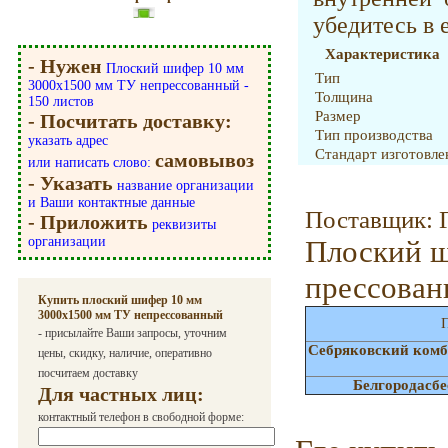
убедитесь в 
Характеристика
- Нужен
Плоский шифер 10 мм
Тип
3000х1500 мм ТУ непрессованный -
Толщина
150 листов
Размер
- Посчитать доставку:
Тип производства
указать адрес
Стандарт изготовле
самовывоз
или написать слово:
- Указать
название организации
и Ваши контактные данные
Поставщик: 
- Приложить
реквизиты
организации
Плоский 
прессова
Купить плоский шифер 10 мм
3000х1500 мм ТУ непрессованный
П
- присылайте Ваши запросы, уточним
Себряковский комб
цены, скидку, наличие, оперативно
посчитаем доставку
Белгородасб
Для частных лиц:
контактный телефон в свободной форме: