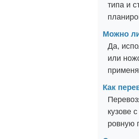
типа и с
планиро
Можно ли
Да, исп
или нож
применя
Как пере
Перевоз
кузове 
ровную 