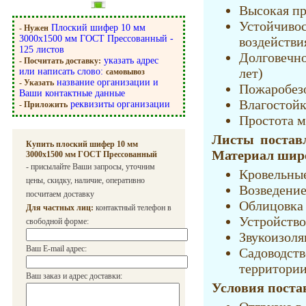
Высокая пр
Устойчи
Плоский шифер 10 мм
- Нужен
3000х1500 мм ГОСТ Прессованный -
воздействи
125 листов
Долговечн
указать адрес
- Посчитать доставку:
лет)
или написать слово:
самовывоз
название организации и
- Указать
Пожаробез
Ваши контактные данные
Влагостойк
реквизиты организации
- Приложить
Простота 
Листы постав
Купить плоский шифер 10 мм
Материал широ
3000х1500 мм ГОСТ Прессованный
- присылайте Ваши запросы, уточним
Кровельны
цены, скидку, наличие, оперативно
Возведение
посчитаем доставку
Облицовка
Для частных лиц:
контактный телефон в
Устройство
свободной форме:
Звукоизоля
Ваш E-mail адрес:
Садовод
территори
Ваш заказ и адрес доставки:
Условия поста