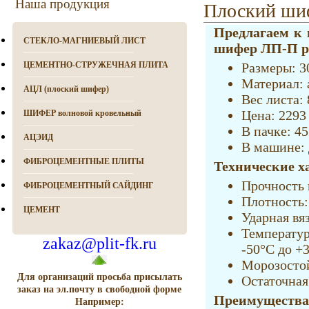
Наша продукция
Плоский шиф
Предлагаем к 
СТЕКЛО-МАГНИЕВЫЙ ЛИСТ
шифер ЛП-П ра
ЦЕМЕНТНО-СТРУЖЕЧНАЯ ПЛИТА
Размеры: 3
Материал: 
АЦЛ (плоский шифер)
Вес листа: 
Цена: 2293 
ШИФЕР волновой кровельный
В пачке: 45
АЦЭИД
В машине: 
ФИБРОЦЕМЕНТНЫЕ ПЛИТЫ
Технические х
Прочность 
ФИБРОЦЕМЕНТНЫЙ САЙДИНГ
Плотность: 
ЦЕМЕНТ
Ударная вя
Температу
zakaz@plit-fk.ru
-50°C до +
Морозостой
Для организаций просьба присылать
Остаточная
заказ на эл.почту в свободной форме
Преимущества
Например: