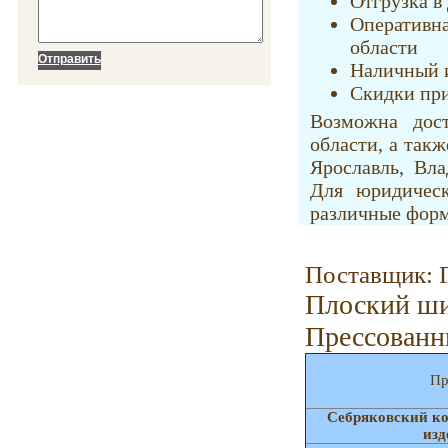
Отгрузка в 
Оператив
области
Наличный и
Скидки при
Возможна дос
области, а такж
Ярославль, Вл
Для юридичес
различные форм
Поставщик: 
Плоский ш
Прессован
Пр
Себряковский ко
изд