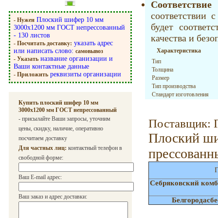
Соответств
соответствии с
Плоский шифер 10 мм
- Нужен
будет соответс
3000х1200 мм ГОСТ непрессованный
- 130 листов
качества и безо
указать адрес
- Посчитать доставку:
или написать слово:
Характеристика
самовывоз
название организации и
- Указать
Тип
Ваши контактные данные
Толщина
реквизиты организации
- Приложить
Размер
Тип производства
Стандарт изготовления
Купить плоский шифер 10 мм
3000х1200 мм ГОСТ непрессованный
- присылайте Ваши запросы, уточним
Поставщик: 
цены, скидку, наличие, оперативно
Плоский ш
посчитаем доставку
Для частных лиц:
контактный телефон в
прессованн
свободной форме:
П
Ваш E-mail адрес:
Себряковский комб
Ваш заказ и адрес доставки:
Белгородасб