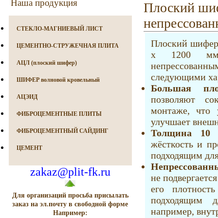
Наша продукция
Плоский ши
непрессова
СТЕКЛО-МАГНИЕВЫЙ ЛИСТ
Плоский шифер
ЦЕМЕНТНО-СТРУЖЕЧНАЯ ПЛИТА
х 1200 мм,
АЦЛ (плоский шифер)
непрессова
следующими ха
ШИФЕР волновой кровельный
Большая пло
АЦЭИД
позволяют со
монтаже, что 
ФИБРОЦЕМЕНТНЫЕ ПЛИТЫ
улучшает внешн
ФИБРОЦЕМЕНТНЫЙ САЙДИНГ
Толщина 10 
жёсткость и пр
ЦЕМЕНТ
подходящим для
Непрессованны
zakaz@plit-fk.ru
не подвергается
его плотность
Для организаций просьба присылать
подходящим д
заказ на эл.почту в свободной форме
например, внут
Например: