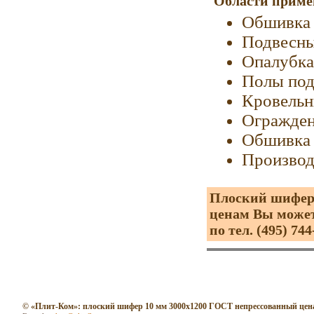
Области приме
Обшивка 
Подвесны
Опалубка
Полы под
Кровельн
Огражден
Обшивка 
Производ
Плоский шифер 
ценам Вы может
по тел. (495) 744
© «Плит-Ком»: плоский шифер 10 мм 3000х1200 ГОСТ непрессованный цен