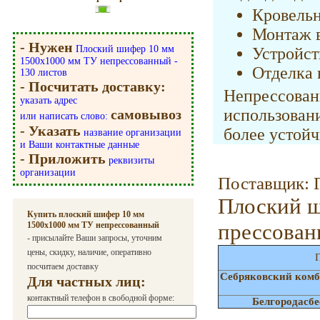
Кровель
Монтаж 
- Нужен
Плоский шифер 10 мм
Устройст
1500х1000 мм ТУ непрессованный -
Отделка 
130 листов
- Посчитать доставку:
Непрессов
указать адрес
использовани
самовывоз
или написать слово:
- Указать
более устой
название организации
и Ваши контактные данные
- Приложить
реквизиты
организации
Поставщик: 
Плоский 
Купить плоский шифер 10 мм
прессова
1500х1000 мм ТУ непрессованный
- присылайте Ваши запросы, уточним
цены, скидку, наличие, оперативно
П
посчитаем доставку
Себряковский комб
Для частных лиц:
контактный телефон в свободной форме:
Белгородасб