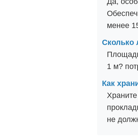
Да, осо
Обеспеч
менее 15
Сколько 
Площадь
1 м? пот
Как хран
Храните
проклад
не долж