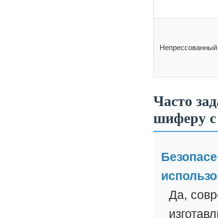
Непрессованный
Часто за
шиферу с
Безопасе
использо
Да, сов
изготав