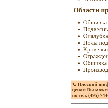
Области п
Обшивка 
Подвесны
Опалубка
Полы под
Кровельн
Огражде
Обшивка 
Производ
Плоский шифе
📞
ценам Вы может
по тел. (495) 744