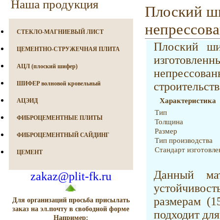
Наша продукция
Плоский ш
непрессов
СТЕКЛО-МАГНИЕВЫЙ ЛИСТ
Плоский ши
ЦЕМЕНТНО-СТРУЖЕЧНАЯ ПЛИТА
изготовле
АЦЛ (плоский шифер)
непрессован
ШИФЕР волновой кровельный
строительств
Характеристика
АЦЭИД
Тип
ФИБРОЦЕМЕНТНЫЕ ПЛИТЫ
Толщина
Размер
ФИБРОЦЕМЕНТНЫЙ САЙДИНГ
Тип производства
Стандарт изготовле
ЦЕМЕНТ
Данный ма
zakaz@plit-fk.ru
устойчивост
размерам (1
Для организаций просьба присылать
заказ на эл.почту в свободной форме
подходит для
Например: