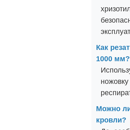
хризотил
безопас
эксплуа
Как реза
1000 мм?
Использ
ножовку
респира
Можно ли
кровли?